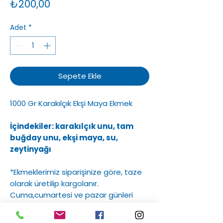
Fiyat
₺200,00
Adet
*
Sepete Ekle
1000 Gr Karakılçık Ekşi Maya Ekmek
İçindekiler: karakılçık unu, tam
buğday unu, ekşi maya, su,
zeytinyağı
*Ekmeklerimiz siparişinize göre, taze
olarak üretilip kargolanır.
Cuma,cumartesi ve pazar günleri
verilen ekmek siparişleriniz, salı
günlerinden itibaren kargolanmaya