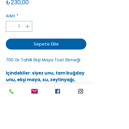
Fiyat
₺230,00
Adet
*
Sepete Ekle
700 Gr Tahıllı Ekşi Maya Tost Ekmeği
İçindekiler: siyez unu, tam buğday
unu, ekşi maya, su, zeytinyağı,
haşhaş, keten tohumu, ayçekirdek
içi, yulaf ezmesi