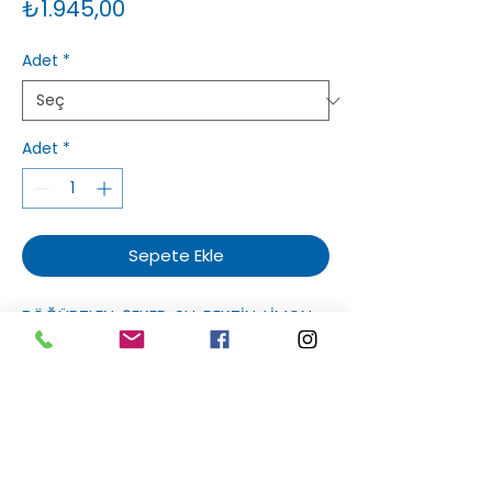
Fiyat
₺1.945,00
Adet
*
Adet
*
Sepete Ekle
BÖĞÜRTLEN, ŞEKER, SU, PEKTİN, LİMON
TUZU.
Sakızlım