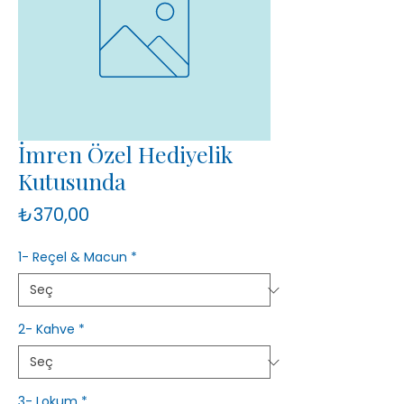
İmren Özel Hediyelik
Kutusunda
Fiyat
₺370,00
1- Reçel & Macun
*
2- Kahve
*
3- Lokum
*