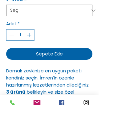
Adet
*
Sepete Ekle
Damak zevkinize en uygun paketi
kendiniz seçin. İmren’in özenle
hazırlanmış lezzetlerinden dilediğiniz
3 ürünü
belirleyin ve size özel
paketin keyfini çıkarın! Yanında İmren
Özel Hediyelik Kutusu Hediye.