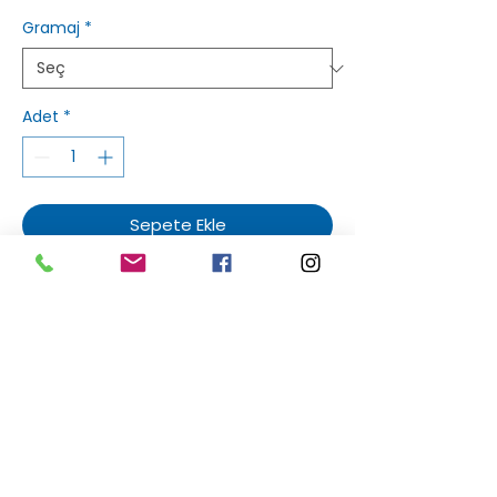
Gramaj
*
Adet
*
Sepete Ekle
Sakızlım
Hakkımızda