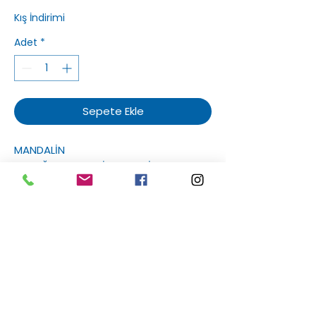
Kış İndirimi
Adet
*
Sepete Ekle
MANDALİN
KABUĞU,ŞEKER,GLİKOZ,SU,LİMON TUZU.
Sakızlım