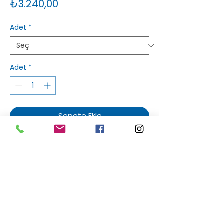
Fiyat
₺3.240,00
Adet
*
Adet
*
Sepete Ekle
Sakızlım