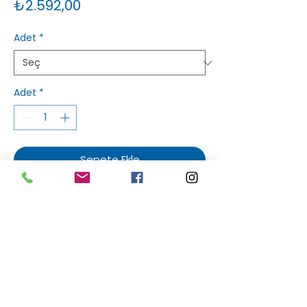
Fiyat
₺2.592,00
Adet
*
Adet
*
Sepete Ekle
Sakızlım