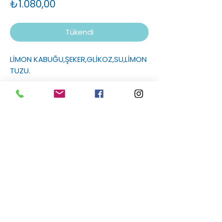
Fiyat
₺1.080,00
Tükendi
LİMON KABUĞU,ŞEKER,GLİKOZ,SU,LİMON
TUZU.
Sakızlım
Hakkımızda
Markalarımız