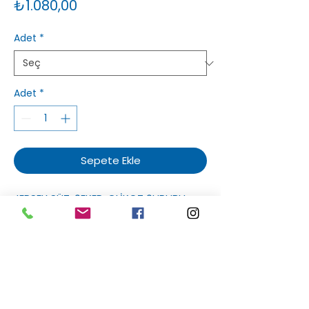
Fiyat
₺1.080,00
Adet
*
Adet
*
Sepete Ekle
JERSEY SÜT, ŞEKER, GLİKOZ ŞURUBU,
VANİLYA.
Sakızlım