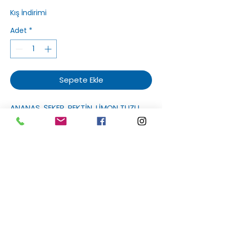
Kış İndirimi
Adet
*
Sepete Ekle
ANANAS, ŞEKER, PEKTİN, LİMON TUZU.
Sakızlım
Hakkımızda