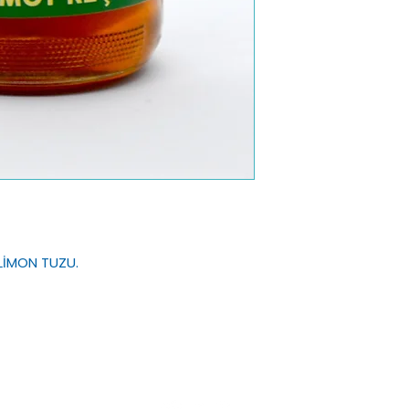
 LİMON TUZU.
Sakızlım