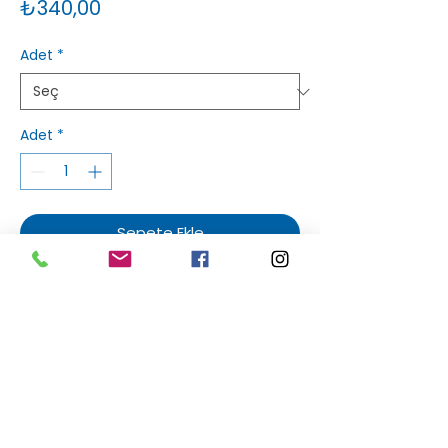
Fiyat
₺340,00
Adet
*
Adet
*
Sepete Ekle
Sakızlım