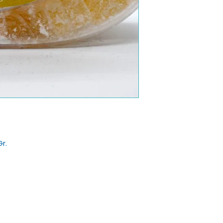
r.
Sakızlım