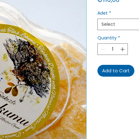
Adet
*
Select
Quantity
*
Add to Cart