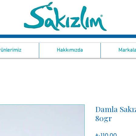
ünlerimiz
Hakkımızda
Markala
Damla Sakı
80gr
Price
₺110,00